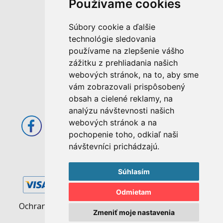
Používame cookies
M. Rázusa 4795/34
Súbory cookie a ďalšie
955 01 Topoľčany
technológie sledovania
Slovenská republika
používame na zlepšenie vášho
E-mail: info@abcom.sk
zážitku z prehliadania našich
Tel: +421 38 53 62 611
webových stránok, na to, aby sme
vám zobrazovali prispôsobený
Otváracie hodiny:
obsah a cielené reklamy, na
Po - Pia: 08:00 - 17:00
analýzu návštevnosti našich
webových stránok a na
pochopenie toho, odkiaľ naši
návštevníci prichádzajú.
Súhlasím
Odmietam
Ochrana osobných údajov
|
Pravidlá cookies
Zmeniť moje nastavenia