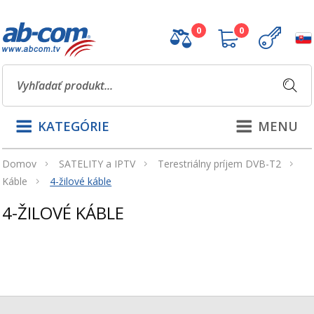
0
0
KATEGÓRIE
MENU
Domov
SATELITY a IPTV
Terestriálny príjem DVB-T2
Káble
4-žilové káble
4-ŽILOVÉ KÁBLE