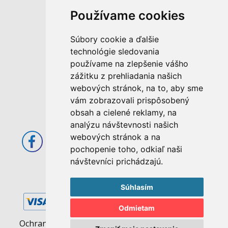
Používame cookies
M. Rázusa 4795/34
Súbory cookie a ďalšie
955 01 Topoľčany
technológie sledovania
Slovenská republika
používame na zlepšenie vášho
E-mail: info@abcom.sk
zážitku z prehliadania našich
Tel: +421 38 53 62 611
webových stránok, na to, aby sme
vám zobrazovali prispôsobený
Otváracie hodiny:
obsah a cielené reklamy, na
Po - Pia: 08:00 - 17:00
analýzu návštevnosti našich
webových stránok a na
pochopenie toho, odkiaľ naši
návštevníci prichádzajú.
Súhlasím
Odmietam
Ochrana osobných údajov
|
Pravidlá cookies