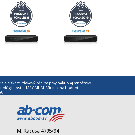
ra a získajte zľavový kód na prvý nákup aj množstvo
echnológií dostať MAXIMUM. Minimálna hodnota
€.
M. Rázusa 4795/34