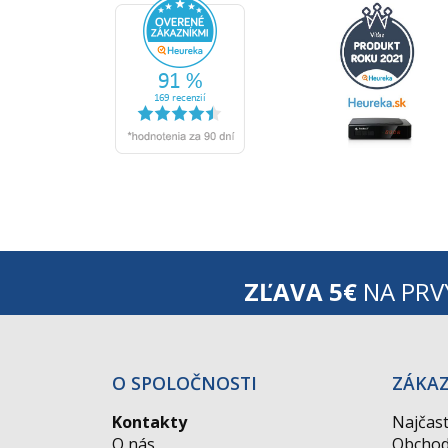
ZĽAVA 5€
NA PRV
O SPOLOČNOSTI
ZÁKA
Kontakty
Najčast
O nás
Obchod