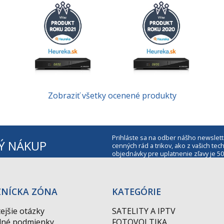
Zobraziť všetky ocenené produkty
Prihláste sa na odber nášho newslett
Ý NÁKUP
cenných rád a trikov, ako z vašich t
objednávky pre uplatnenie zľavy je 50
ZNÍCKA ZÓNA
KATEGÓRIE
ejšie otázky
SATELITY A IPTV
né podmienky
FOTOVOLTIKA