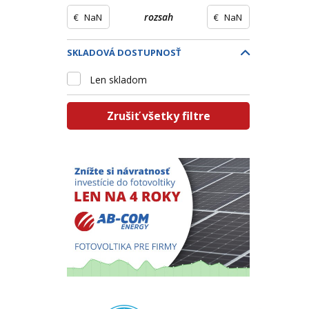
€
rozsah
€
SKLADOVÁ DOSTUPNOSŤ
Len skladom
Zrušiť všetky filtre