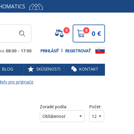
HOMATICS
0
0
0
€
ia:
08:00 - 17:00
PRIHLÁSIŤ
REGISTROVAŤ
BLOG
SKÚSENOSTI
KONTAKT
ely pre prijímače
Zoradiť podľa:
Počet: