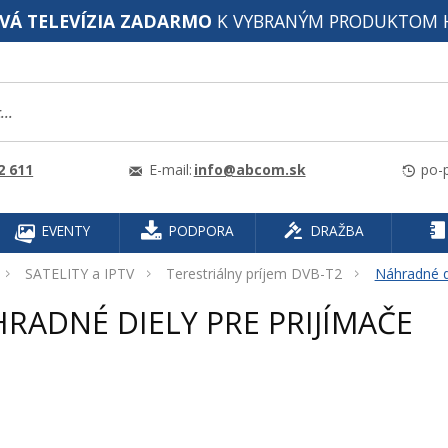
VÁ TELEVÍZIA ZADARMO
K VYBRANÝM PRODUKTOM 
2 611
E-mail:
info@abcom.sk
po-p
EVENTY
PODPORA
DRAŽBA
SATELITY a IPTV
Terestriálny príjem DVB-T2
Náhradné di
RADNÉ DIELY PRE PRIJÍMAČE