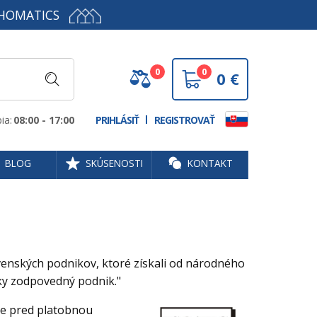
HOMATICS
0
0
0
€
ia:
08:00 - 17:00
PRIHLÁSIŤ
REGISTROVAŤ
BLOG
SKÚSENOSTI
KONTAKT
venských podnikov, ktoré získali od národného
ky zodpovedný podnik."
ie pred platobnou