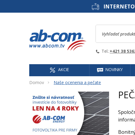
INTERNETO
Tel.:
+421 38 536
AKCIE
NOVINKY
Domov
Naše ocenenia a pečate
PEČ
Spoločn
informa
Bonitn