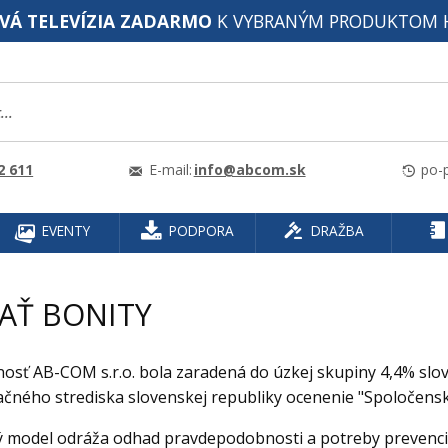
VÁ TELEVÍZIA ZADARMO
K VYBRANÝM PRODUKTOM 
2 611
E-mail:
info@abcom.sk
po-p
EVENTY
PODPORA
DRAŽBA
AŤ BONITY
osť AB-COM s.r.o. bola zaradená do úzkej skupiny 4,4% slo
čného strediska slovenskej republiky ocenenie "Spoločens
ý model odráža odhad pravdepodobnosti a potreby prevenc