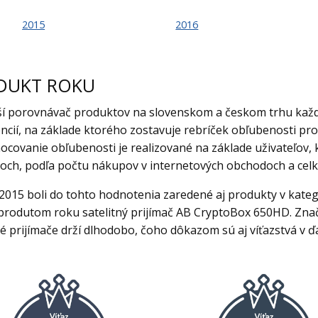
2015
2016
DUKT ROKU
ší porovnávač produktov na slovenskom a českom trhu každ
ncií, na základe ktorého zostavuje rebríček obľubenosti pro
covanie obľubenosti je realizované na základe uživateľov, k
och, podľa počtu nákupov v internetových obchodoch a cel
2015 boli do tohto hodnotenia zaredené aj produkty v kategó
 produtom roku satelitný prijímač AB CryptoBox 650HD. Znač
né prijímače drží dlhodobo, čoho dôkazom sú aj víťazstvá v ď