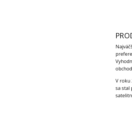
PRO
Najväč
prefere
Vyhodno
obchod
V roku 
sa stal
satelit