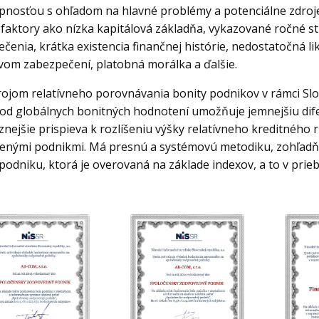
nosťou s ohľadom na hlavné problémy a potenciálne zdroje
 faktory ako nízka kapitálová základňa, vykazované ročné s
čenia, krátka existencia finančnej histórie, nedostatočná lik
om zabezpečení, platobná morálka a ďalšie.
rojom relatívneho porovnávania bonity podnikov v rámci Slo
 od globálnych bonitných hodnotení umožňuje jemnejšiu dife
znejšie prispieva k rozlíšeniu výšky relatívneho kreditného r
enými podnikmi. Má presnú a systémovú metodiku, zohľadňu
podniku, ktorá je overovaná na základe indexov, a to v prie