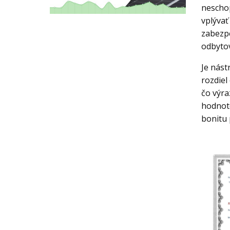
neschop
vplývať
zabezpe
odbytov
Je nást
rozdiel
čo výra
hodnot
bonitu 