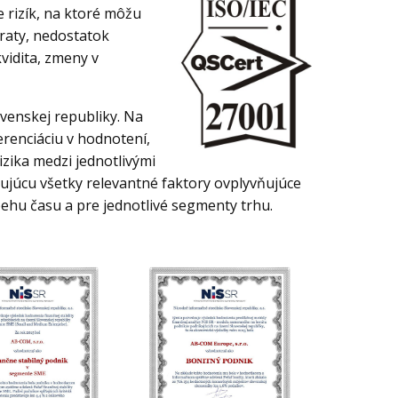
 rizík, na ktoré môžu
traty, nedostatok
vidita, zmeny v
venskej republiky. Na
renciáciu v hodnotení,
izika medzi jednotlivými
júcu všetky relevantné faktory ovplyvňujúce
behu času a pre jednotlivé segmenty trhu.