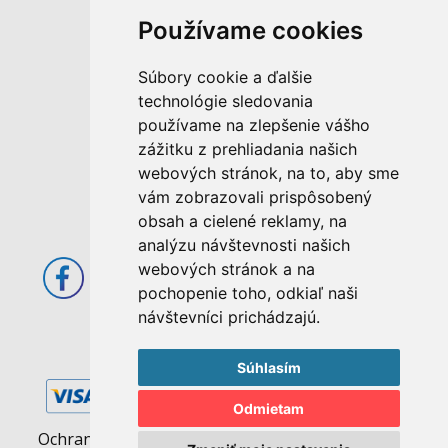
Používame cookies
M. Rázusa 4795/34
Súbory cookie a ďalšie
955 01 Topoľčany
technológie sledovania
Slovenská republika
používame na zlepšenie vášho
E-mail: info@abcom.sk
zážitku z prehliadania našich
Tel: +421 38 53 62 611
webových stránok, na to, aby sme
vám zobrazovali prispôsobený
Otváracie hodiny:
obsah a cielené reklamy, na
Po - Pia: 08:00 - 17:00
analýzu návštevnosti našich
webových stránok a na
pochopenie toho, odkiaľ naši
návštevníci prichádzajú.
Súhlasím
Odmietam
Ochrana osobných údajov
|
Pravidlá cookies