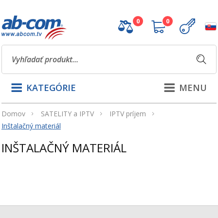
0
0
KATEGÓRIE
MENU
Domov
SATELITY a IPTV
IPTV príjem
Inštalačný materiál
INŠTALAČNÝ MATERIÁL