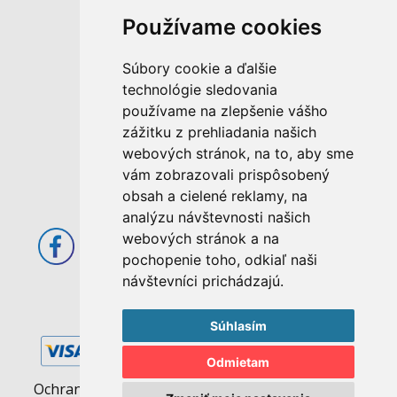
Používame cookies
M. Rázusa 4795/34
Súbory cookie a ďalšie
955 01 Topoľčany
technológie sledovania
Slovenská republika
používame na zlepšenie vášho
E-mail: info@abcom.sk
zážitku z prehliadania našich
Tel: +421 38 53 62 611
webových stránok, na to, aby sme
vám zobrazovali prispôsobený
Otváracie hodiny:
obsah a cielené reklamy, na
Po - Pia: 08:00 - 17:00
analýzu návštevnosti našich
webových stránok a na
pochopenie toho, odkiaľ naši
návštevníci prichádzajú.
Súhlasím
Odmietam
Ochrana osobných údajov
|
Pravidlá cookies