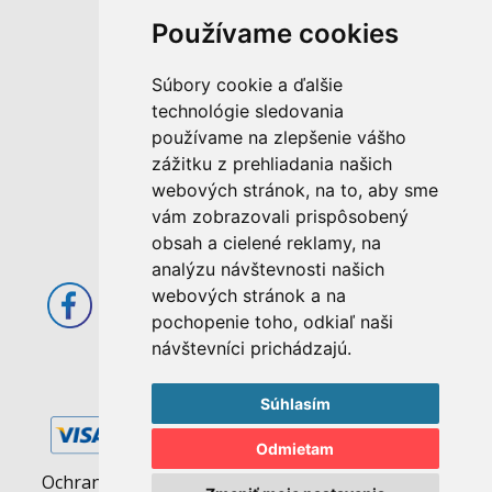
Používame cookies
M. Rázusa 4795/34
Súbory cookie a ďalšie
955 01 Topoľčany
technológie sledovania
Slovenská republika
používame na zlepšenie vášho
E-mail: info@abcom.sk
zážitku z prehliadania našich
Tel: +421 38 53 62 611
webových stránok, na to, aby sme
vám zobrazovali prispôsobený
Otváracie hodiny:
obsah a cielené reklamy, na
Po - Pia: 08:00 - 17:00
analýzu návštevnosti našich
webových stránok a na
pochopenie toho, odkiaľ naši
návštevníci prichádzajú.
Súhlasím
Odmietam
Ochrana osobných údajov
|
Pravidlá cookies