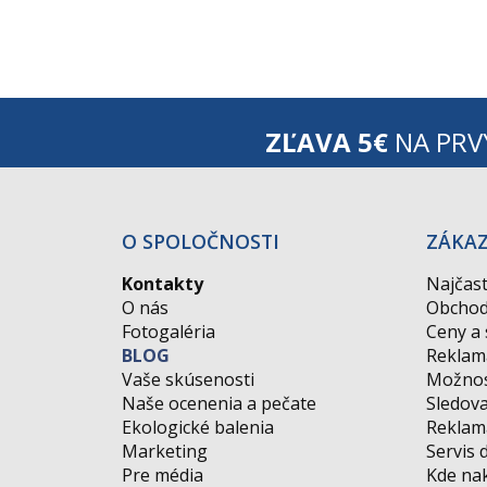
ZĽAVA 5€
NA PRV
O SPOLOČNOSTI
ZÁKA
Kontakty
Najčast
O nás
Obchod
Fotogaléria
Ceny a
BLOG
Reklam
Vaše skúsenosti
Možnos
Naše ocenenia a pečate
Sledova
Ekologické balenia
Reklamá
Marketing
Servis 
Pre média
Kde na