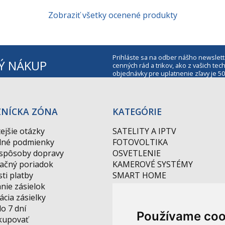
Zobraziť všetky ocenené produkty
Prihláste sa na odber nášho newslett
Ý NÁKUP
cenných rád a trikov, ako z vašich t
objednávky pre uplatnenie zľavy je 50
ZNÍCKA ZÓNA
KATEGÓRIE
ejšie otázky
SATELITY A IPTV
né podmienky
FOTOVOLTIKA
 spôsoby dopravy
OSVETLENIE
ačný poriadok
KAMEROVÉ SYSTÉMY
ti platby
SMART HOME
nie zásielok
AKCIE
cia zásielky
NOVINKY
do 7 dní
DRAŽBA
Používame coo
kupovať