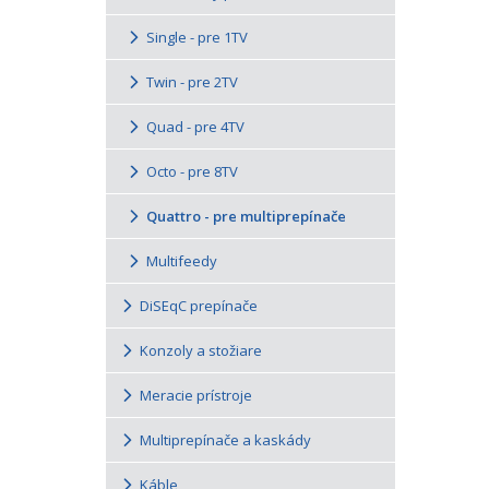
Single - pre 1TV
Twin - pre 2TV
Quad - pre 4TV
Octo - pre 8TV
Quattro - pre multiprepínače
Multifeedy
DiSEqC prepínače
Konzoly a stožiare
Meracie prístroje
Multiprepínače a kaskády
Káble