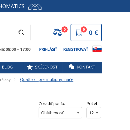
HOMATICS
0
0
0
€
ia:
08:00 - 17:00
PRIHLÁSIŤ
REGISTROVAŤ
BLOG
SKÚSENOSTI
KONTAKT
ržiaky
Quattro - pre multiprepínače
Zoradiť podľa:
Počet: