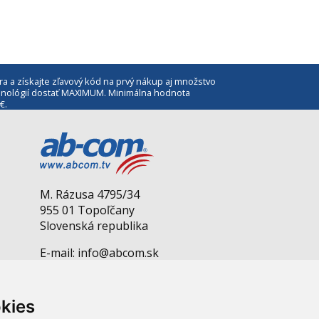
ra a získajte zľavový kód na prvý nákup aj množstvo
echnológií dostať MAXIMUM. Minimálna hodnota
€.
M. Rázusa 4795/34
955 01 Topoľčany
Slovenská republika
E-mail: info@abcom.sk
Tel: +421 38 53 62 611
Otváracie hodiny:
kies
Po - Pia: 08:00 - 17:00