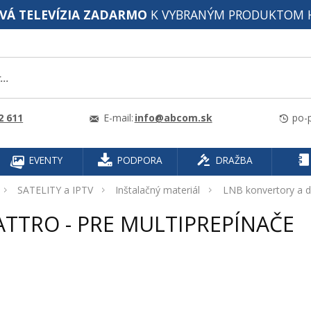
VÁ TELEVÍZIA ZADARMO
K VYBRANÝM PRODUKTOM 
2 611
E-mail:
info@abcom.sk
po-p
EVENTY
PODPORA
DRAŽBA
SATELITY a IPTV
Inštalačný materiál
LNB konvertory a d
TTRO - PRE MULTIPREPÍNAČE