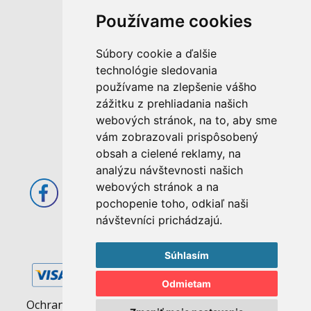
Používame cookies
M. Rázusa 4795/34
Súbory cookie a ďalšie
955 01 Topoľčany
technológie sledovania
Slovenská republika
používame na zlepšenie vášho
E-mail: info@abcom.sk
zážitku z prehliadania našich
Tel: +421 38 53 62 611
webových stránok, na to, aby sme
vám zobrazovali prispôsobený
Otváracie hodiny:
obsah a cielené reklamy, na
Po - Pia: 08:00 - 17:00
analýzu návštevnosti našich
webových stránok a na
pochopenie toho, odkiaľ naši
návštevníci prichádzajú.
Súhlasím
Odmietam
Ochrana osobných údajov
|
Pravidlá cookies