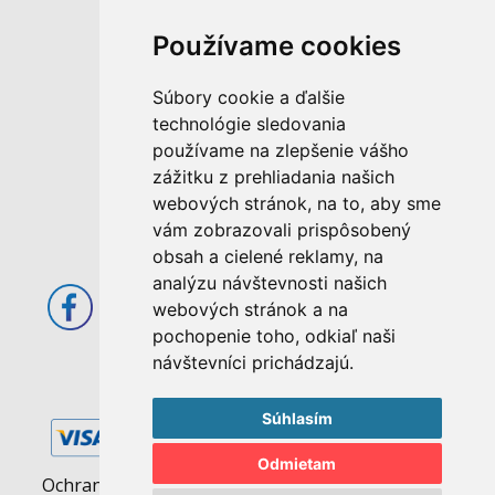
Používame cookies
M. Rázusa 4795/34
955 01 Topoľčany
Súbory cookie a ďalšie
Slovenská republika
technológie sledovania
používame na zlepšenie vášho
E-mail: info@abcom.sk
zážitku z prehliadania našich
Tel: +421 38 53 62 611
webových stránok, na to, aby sme
Otváracie hodiny:
vám zobrazovali prispôsobený
Po - Pia: 08:00 - 17:00
obsah a cielené reklamy, na
analýzu návštevnosti našich
webových stránok a na
pochopenie toho, odkiaľ naši
návštevníci prichádzajú.
Súhlasím
Odmietam
Ochrana osobných údajov
|
Pravidlá cookies