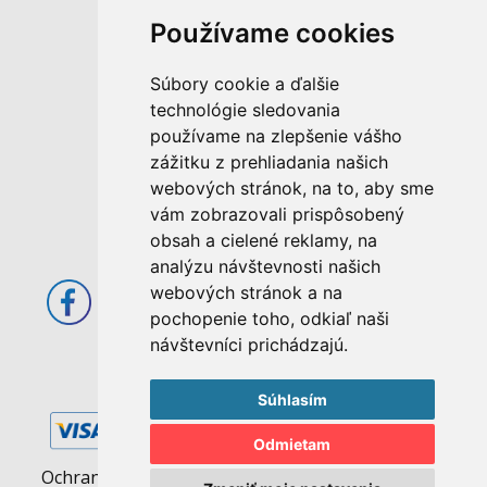
Používame cookies
M. Rázusa 4795/34
Súbory cookie a ďalšie
955 01 Topoľčany
technológie sledovania
Slovenská republika
používame na zlepšenie vášho
E-mail: info@abcom.sk
zážitku z prehliadania našich
Tel: +421 38 53 62 611
webových stránok, na to, aby sme
vám zobrazovali prispôsobený
Otváracie hodiny:
obsah a cielené reklamy, na
Po - Pia: 08:00 - 17:00
analýzu návštevnosti našich
webových stránok a na
pochopenie toho, odkiaľ naši
návštevníci prichádzajú.
Súhlasím
Odmietam
Ochrana osobných údajov
|
Pravidlá cookies