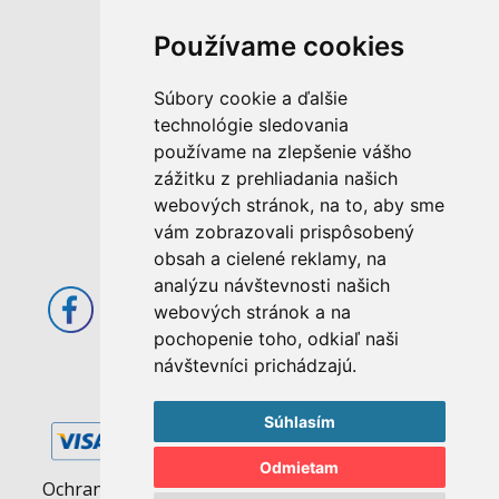
Používame cookies
M. Rázusa 4795/34
955 01 Topoľčany
Súbory cookie a ďalšie
Slovenská republika
technológie sledovania
používame na zlepšenie vášho
E-mail: info@abcom.sk
zážitku z prehliadania našich
Tel: +421 38 53 62 611
webových stránok, na to, aby sme
Otváracie hodiny:
vám zobrazovali prispôsobený
Po - Pia: 08:00 - 17:00
obsah a cielené reklamy, na
analýzu návštevnosti našich
webových stránok a na
pochopenie toho, odkiaľ naši
návštevníci prichádzajú.
Súhlasím
Odmietam
Ochrana osobných údajov
|
Pravidlá cookies