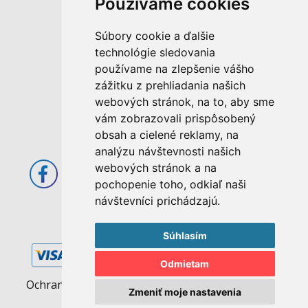
Používame cookies
M. Rázusa 4795/34
Súbory cookie a ďalšie
955 01 Topoľčany
technológie sledovania
Slovenská republika
používame na zlepšenie vášho
E-mail: info@abcom.sk
zážitku z prehliadania našich
Tel: +421 38 53 62 611
webových stránok, na to, aby sme
vám zobrazovali prispôsobený
Otváracie hodiny:
obsah a cielené reklamy, na
Po - Pia: 08:00 - 17:00
analýzu návštevnosti našich
webových stránok a na
pochopenie toho, odkiaľ naši
návštevníci prichádzajú.
Súhlasím
Odmietam
Ochrana osobných údajov
|
Pravidlá cookies
Zmeniť moje nastavenia