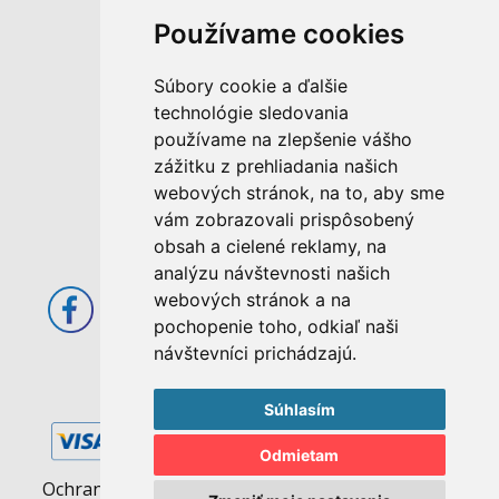
Používame cookies
M. Rázusa 4795/34
Súbory cookie a ďalšie
955 01 Topoľčany
technológie sledovania
Slovenská republika
používame na zlepšenie vášho
E-mail: info@abcom.sk
zážitku z prehliadania našich
Tel: +421 38 53 62 611
webových stránok, na to, aby sme
vám zobrazovali prispôsobený
Otváracie hodiny:
obsah a cielené reklamy, na
Po - Pia: 08:00 - 17:00
analýzu návštevnosti našich
webových stránok a na
pochopenie toho, odkiaľ naši
návštevníci prichádzajú.
Súhlasím
Odmietam
Ochrana osobných údajov
|
Pravidlá cookies