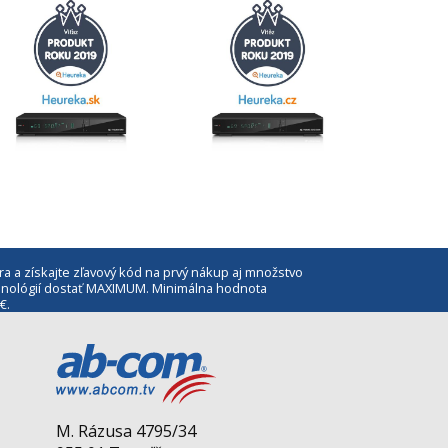
ra a získajte zľavový kód na prvý nákup aj množstvo
echnológií dostať MAXIMUM. Minimálna hodnota
€.
M. Rázusa 4795/34