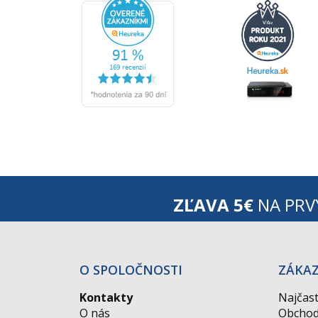
ZĽAVA 5€
NA PRV
O SPOLOČNOSTI
ZÁKA
Kontakty
Najčast
O nás
Obchod