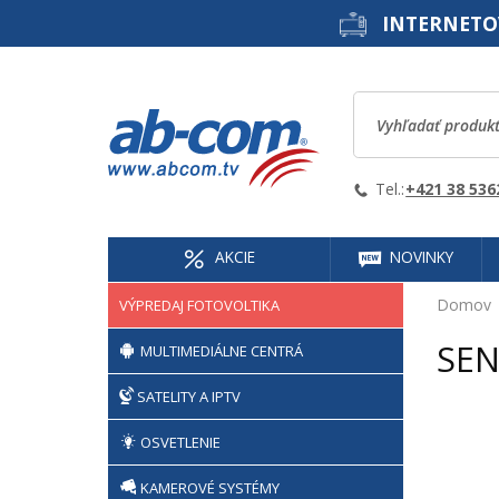
INTERNETO
Tel.:
+421 38 536
AKCIE
NOVINKY
Domov
VÝPREDAJ FOTOVOLTIKA
SEN
MULTIMEDIÁLNE CENTRÁ
SATELITY A IPTV
OSVETLENIE
KAMEROVÉ SYSTÉMY