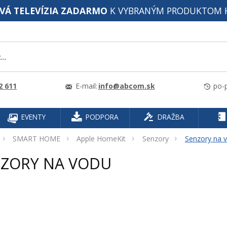
VÁ TELEVÍZIA ZADARMO
K VYBRANÝM PRODUKTOM 
2 611
E-mail:
info@abcom.sk
po-p
EVENTY
PODPORA
DRAŽBA
SMART HOME
Apple HomeKit
Senzory
Senzory na 
ZORY NA VODU