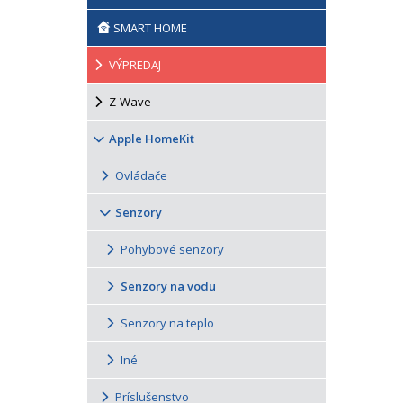
SMART HOME
VÝPREDAJ
Z-Wave
Apple HomeKit
Ovládače
Senzory
Pohybové senzory
Senzory na vodu
Senzory na teplo
Iné
Príslušenstvo