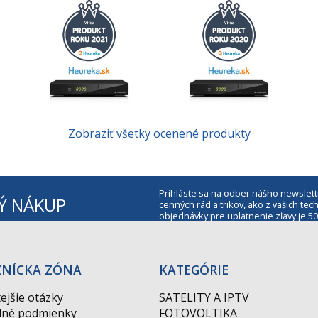
Zobraziť všetky ocenené produkty
Prihláste sa na odber nášho newslett
Ý NÁKUP
cenných rád a trikov, ako z vašich t
objednávky pre uplatnenie zľavy je 50
ZNÍCKA ZÓNA
KATEGÓRIE
ejšie otázky
SATELITY A IPTV
né podmienky
FOTOVOLTIKA