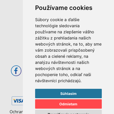
Používame cookies
M. Rázusa 4795/34
Súbory cookie a ďalšie
955 01 Topoľčany
technológie sledovania
Slovenská republika
používame na zlepšenie vášho
E-mail: info@abcom.sk
zážitku z prehliadania našich
Tel: +421 38 53 62 611
webových stránok, na to, aby sme
vám zobrazovali prispôsobený
Otváracie hodiny:
obsah a cielené reklamy, na
Po - Pia: 08:00 - 17:00
analýzu návštevnosti našich
webových stránok a na
pochopenie toho, odkiaľ naši
návštevníci prichádzajú.
Súhlasím
Odmietam
Ochrana osobných údajov
|
Pravidlá cookies