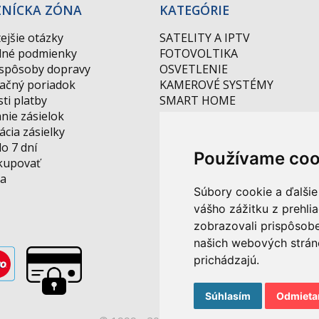
ZNÍCKA ZÓNA
KATEGÓRIE
ejšie otázky
SATELITY A IPTV
né podmienky
FOTOVOLTIKA
 spôsoby dopravy
OSVETLENIE
ačný poriadok
KAMEROVÉ SYSTÉMY
ti platby
SMART HOME
nie zásielok
AKCIE
cia zásielky
NOVINKY
do 7 dní
DRAŽBA
Používame coo
kupovať
a
Súbory cookie a ďalšie
vášho zážitku z prehli
zobrazovali prispôsobe
našich webových stráno
prichádzajú.
Ochrana
Súhlasím
Odmiet