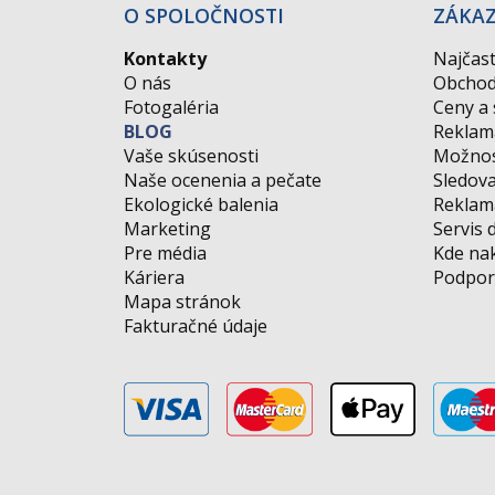
O SPOLOČNOSTI
ZÁKA
Kontakty
Najčast
O nás
Obchod
Fotogaléria
Ceny a
BLOG
Reklam
Vaše skúsenosti
Možnos
Naše ocenenia a pečate
Sledova
Ekologické balenia
Reklamá
Marketing
Servis 
Pre média
Kde na
Káriera
Podpor
Mapa stránok
Fakturačné údaje