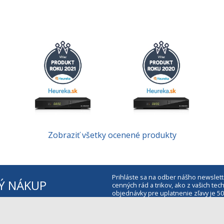
Zobraziť všetky ocenené produkty
Prihláste sa na odber nášho newslett
Ý NÁKUP
cenných rád a trikov, ako z vašich t
objednávky pre uplatnenie zľavy je 50