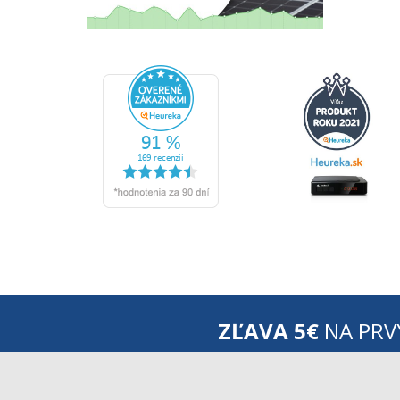
ZĽAVA 5€
NA PRV