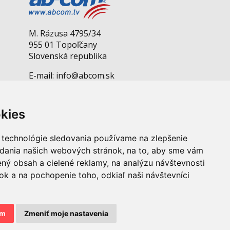
M. Rázusa 4795/34
955 01 Topoľčany
Slovenská republika
E-mail: info@abcom.sk
Tel: +421 38 53 62 611
Otváracie hodiny:
kies
Po - Pia: 08:00 - 17:00
 technológie sledovania používame na zlepšenie
adania našich webových stránok, na to, aby sme vám
ný obsah a cielené reklamy, na analýzu návštevnosti
k a na pochopenie toho, odkiaľ naši návštevníci
 osobných údajov
|
Pravidlá cookies
am
Zmeniť moje nastavenia