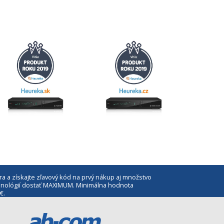
ra a získajte zľavový kód na prvý nákup aj množstvo
echnológií dostať MAXIMUM. Minimálna hodnota
€.