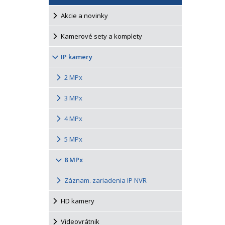
Akcie a novinky
Kamerové sety a komplety
IP kamery
2 MPx
3 MPx
4 MPx
5 MPx
8 MPx
Záznam. zariadenia IP NVR
HD kamery
Videovrátnik