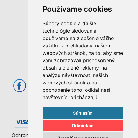
Používame cookies
M. Rázusa 4795/34
Súbory cookie a ďalšie
955 01 Topoľčany
technológie sledovania
Slovenská republika
používame na zlepšenie vášho
E-mail: info@abcom.sk
zážitku z prehliadania našich
Tel: +421 38 53 62 611
webových stránok, na to, aby sme
vám zobrazovali prispôsobený
Otváracie hodiny:
obsah a cielené reklamy, na
Po - Pia: 08:00 - 17:00
analýzu návštevnosti našich
webových stránok a na
pochopenie toho, odkiaľ naši
návštevníci prichádzajú.
Súhlasím
Odmietam
Ochrana osobných údajov
|
Pravidlá cookies