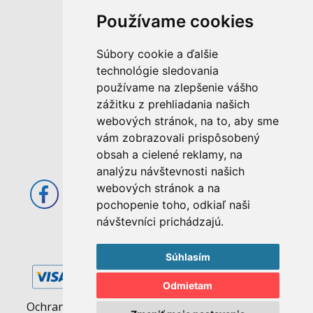
Používame cookies
M. Rázusa 4795/34
Súbory cookie a ďalšie
955 01 Topoľčany
technológie sledovania
Slovenská republika
používame na zlepšenie vášho
E-mail: info@abcom.sk
zážitku z prehliadania našich
Tel: +421 38 53 62 611
webových stránok, na to, aby sme
vám zobrazovali prispôsobený
Otváracie hodiny:
obsah a cielené reklamy, na
Po - Pia: 08:00 - 17:00
analýzu návštevnosti našich
webových stránok a na
pochopenie toho, odkiaľ naši
návštevníci prichádzajú.
Súhlasím
Odmietam
Ochrana osobných údajov
|
Pravidlá cookies