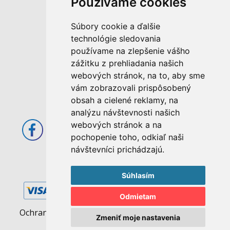
Používame cookies
M. Rázusa 4795/34
Súbory cookie a ďalšie
955 01 Topoľčany
technológie sledovania
Slovenská republika
používame na zlepšenie vášho
E-mail: info@abcom.sk
zážitku z prehliadania našich
Tel: +421 38 53 62 611
webových stránok, na to, aby sme
vám zobrazovali prispôsobený
Otváracie hodiny:
obsah a cielené reklamy, na
Po - Pia: 08:00 - 17:00
analýzu návštevnosti našich
webových stránok a na
pochopenie toho, odkiaľ naši
návštevníci prichádzajú.
Súhlasím
Odmietam
Ochrana osobných údajov
|
Pravidlá cookies
Zmeniť moje nastavenia