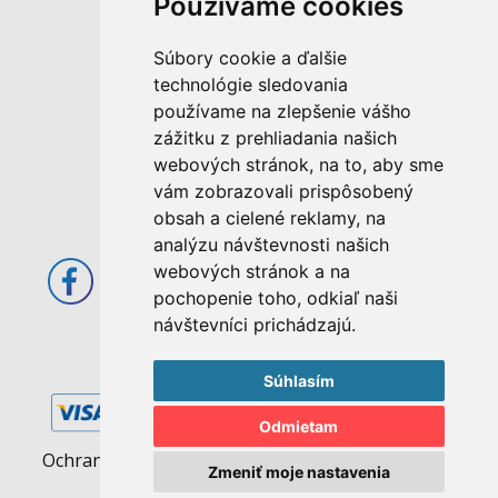
Používame cookies
M. Rázusa 4795/34
Súbory cookie a ďalšie
955 01 Topoľčany
technológie sledovania
Slovenská republika
používame na zlepšenie vášho
E-mail: info@abcom.sk
zážitku z prehliadania našich
Tel: +421 38 53 62 611
webových stránok, na to, aby sme
vám zobrazovali prispôsobený
Otváracie hodiny:
obsah a cielené reklamy, na
Po - Pia: 08:00 - 17:00
analýzu návštevnosti našich
webových stránok a na
pochopenie toho, odkiaľ naši
návštevníci prichádzajú.
Súhlasím
Odmietam
Ochrana osobných údajov
|
Pravidlá cookies
Zmeniť moje nastavenia