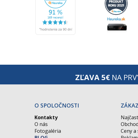
ZĽAVA 5€
NA PRV
O SPOLOČNOSTI
ZÁKA
Kontakty
Najčast
O nás
Obchod
Fotogaléria
Ceny a
BLOG
Reklam