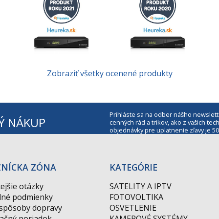
Zobraziť všetky ocenené produkty
Prihláste sa na odber nášho newslett
Ý NÁKUP
cenných rád a trikov, ako z vašich t
objednávky pre uplatnenie zľavy je 50
ZNÍCKA ZÓNA
KATEGÓRIE
ejšie otázky
SATELITY A IPTV
né podmienky
FOTOVOLTIKA
 spôsoby dopravy
OSVETLENIE
ačný poriadok
KAMEROVÉ SYSTÉMY