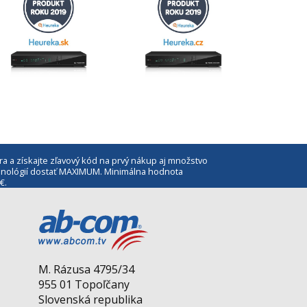
ra a získajte zľavový kód na prvý nákup aj množstvo
echnológií dostať MAXIMUM. Minimálna hodnota
€.
M. Rázusa 4795/34
955 01 Topoľčany
Slovenská republika