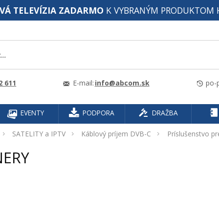
VÁ TELEVÍZIA ZADARMO
K VYBRANÝM PRODUKTOM 
2 611
E-mail:
info@abcom.sk
po-p
EVENTY
PODPORA
DRAŽBA
SATELITY a IPTV
Káblový príjem DVB-C
Príslušenstvo pr
NERY