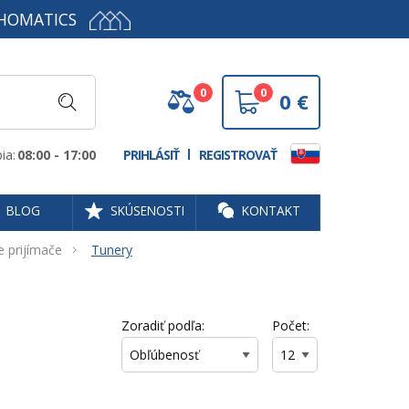
HOMATICS
0
0
0
€
ia:
08:00 - 17:00
PRIHLÁSIŤ
REGISTROVAŤ
BLOG
SKÚSENOSTI
KONTAKT
e prijímače
Tunery
Zoradiť podľa:
Počet: