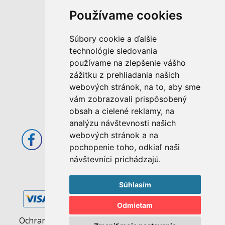
Používame cookies
M. Rázusa 4795/34
Súbory cookie a ďalšie
955 01 Topoľčany
technológie sledovania
Slovenská republika
používame na zlepšenie vášho
E-mail: info@abcom.sk
zážitku z prehliadania našich
Tel: +421 38 53 62 611
webových stránok, na to, aby sme
vám zobrazovali prispôsobený
Otváracie hodiny:
obsah a cielené reklamy, na
Po - Pia: 08:00 - 17:00
analýzu návštevnosti našich
webových stránok a na
pochopenie toho, odkiaľ naši
návštevníci prichádzajú.
Súhlasím
Odmietam
Ochrana osobných údajov
|
Pravidlá cookies