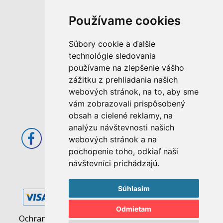
Používame cookies
M. Rázusa 4795/34
955 01 Topoľčany
Súbory cookie a ďalšie
Slovenská republika
technológie sledovania
používame na zlepšenie vášho
E-mail: info@abcom.sk
zážitku z prehliadania našich
Tel: +421 38 53 62 611
webových stránok, na to, aby sme
Otváracie hodiny:
vám zobrazovali prispôsobený
Po - Pia: 08:00 - 17:00
obsah a cielené reklamy, na
analýzu návštevnosti našich
webových stránok a na
pochopenie toho, odkiaľ naši
návštevníci prichádzajú.
Súhlasím
Odmietam
Ochrana osobných údajov
|
Pravidlá cookies