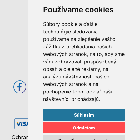
Používame cookies
M. Rázusa 4795/34
Súbory cookie a ďalšie
955 01 Topoľčany
technológie sledovania
Slovenská republika
používame na zlepšenie vášho
E-mail: info@abcom.sk
zážitku z prehliadania našich
Tel: +421 38 53 62 611
webových stránok, na to, aby sme
vám zobrazovali prispôsobený
Otváracie hodiny:
obsah a cielené reklamy, na
Po - Pia: 08:00 - 17:00
analýzu návštevnosti našich
webových stránok a na
pochopenie toho, odkiaľ naši
návštevníci prichádzajú.
Súhlasím
Odmietam
Ochrana osobných údajov
|
Pravidlá cookies