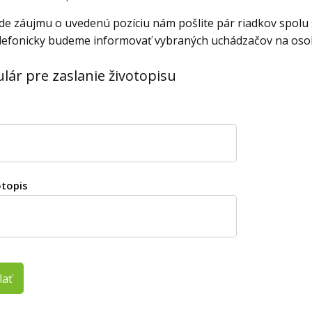
de záujmu o uvedenú pozíciu nám pošlite pár riadkov spolu 
lefonicky budeme informovať vybraných uchádzačov na osob
lár pre zaslanie životopisu
otopis
lať