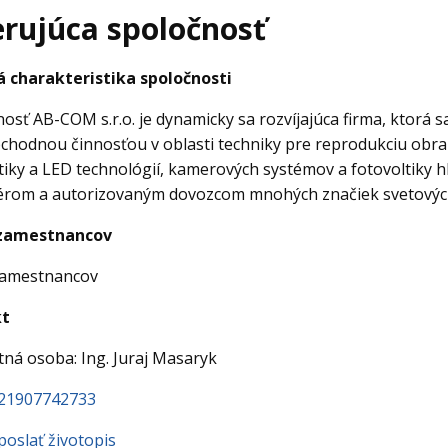
erujúca spoločnosť
á charakteristika spoločnosti
osť AB-COM s.r.o. je dynamicky sa rozvíjajúca firma, ktorá
hodnou činnosťou v oblasti techniky pre reprodukciu obraz
tiky a LED technológií, kamerových systémov a fotovoltiky h
érom a autorizovaným dovozcom mnohých značiek svetovýc
zamestnancov
zamestnancov
kt
ná osoba: Ing. Juraj Masaryk
421907742733
 poslať životopis