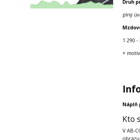
Druh p
plný ú
Mzdové
1 290 -
+ motiv
Inf
Náplň 
Kto 
V AB-CO
obrazu 