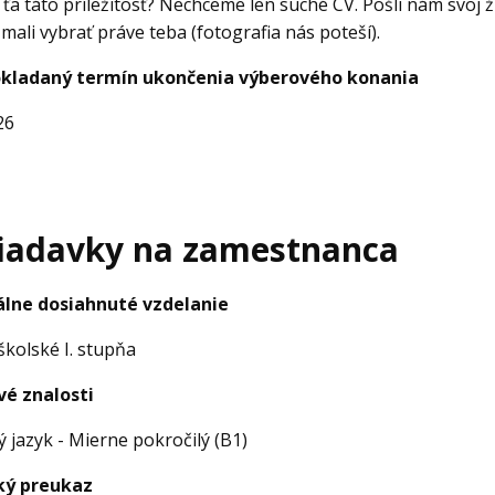
 ťa táto príležitosť? Nechceme len suché CV. Pošli nám svoj 
mali vybrať práve teba (fotografia nás poteší).
kladaný termín ukončenia výberového konania
26
iadavky na zamestnanca
lne dosiahnuté vzdelanie
kolské I. stupňa
vé znalosti
ý jazyk - Mierne pokročilý (B1)
ký preukaz