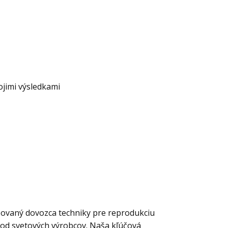
ojimi výsledkami
zovaný dovozca techniky pre reprodukciu
í od svetových výrobcov. Naša kľúčová