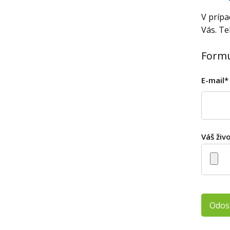
V prípa
Vás. Te
Formu
E-mail*
Váš živ
Odos