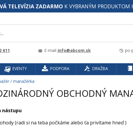
VÁ TELEVÍZIA ZADARMO
K VYBRANÝM PRODUKTOM 
2 611
E-mail:
info@abcom.sk
po-p
EVENTY
PODPORA
DRAŽBA
ažér / manažérka
DZINÁRODNÝ OBCHODNÝ MANA
 nástupu
ohody (radi si na teba počkáme alebo ťa privítame hneď )