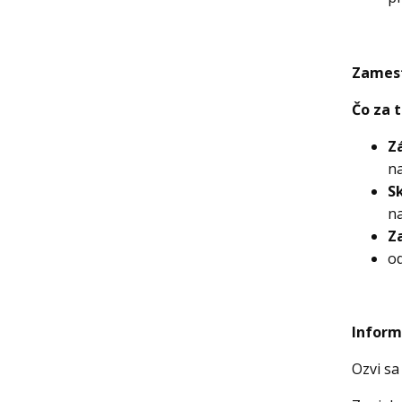
Zamest
Čo za t
Z
na
S
na
Z
o
Inform
Ozvi sa