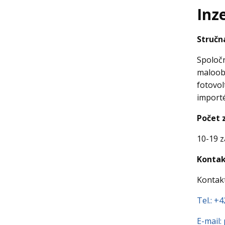
Inz
Stručn
Spoločn
maloobc
fotovol
import
Počet 
10-19 
Konta
Kontakt
Tel.: +
E-mail: