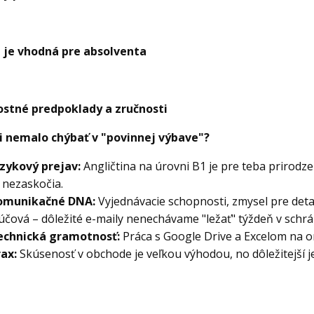
a je vhodná pre absolventa
stné predpoklady a zručnosti
ti nemalo chýbať v "povinnej výbave"?
azykový prejav:
Angličtina na úrovni B1 je pre teba prirodze
 nezaskočia.
omunikačné DNA:
Vyjednávacie schopnosti, zmysel pre detail
účová – dôležité e-maily nenechávame "ležať" týždeň v schrá
echnická gramotnosť:
Práca s Google Drive a Excelom na o
ax:
Skúsenosť v obchode je veľkou výhodou, no dôležitejší j