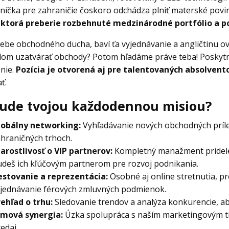
íčka pre zahraničie čoskoro odchádza plniť materské povin
, ktorá preberie rozbehnuté medzinárodné portfólio a po
ebe obchodného ducha, baví ťa vyjednávanie a angličtinu ovl
dom uzatvárať obchody? Potom hľadáme práve teba! Poskyt
nie.
Pozícia je otvorená aj pre talentovaných absolvent
ť.
ude tvojou každodennou misiou?
lobálny networking:
Vyhľadávanie nových obchodných prílež
hraničných trhoch.
arostlivosť o VIP partnerov:
Kompletný manažment pridelen
deš ich kľúčovým partnerom pre rozvoj podnikania.
estovanie a reprezentácia:
Osobné aj online stretnutia, pr
yjednávanie férových zmluvných podmienok.
rehľad o trhu:
Sledovanie trendov a analýza konkurencie, ab
ímová synergia:
Úzka spolupráca s naším marketingovým tí
edaj.