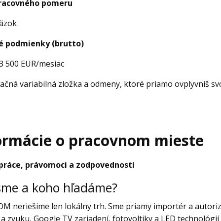
racovného pomeru
väzok
 podmienky (brutto)
 3 500 EUR/mesiac
ačná variabilná zložka a odmeny, ktoré priamo ovplyvníš sv
ormácie o pracovnom mieste
práce, právomoci a zodpovednosti
sme a koho hľadáme?
M neriešime len lokálny trh. Sme priamy importér a autori
a zvuku, Google TV zariadení, fotovoltiky a LED technológi