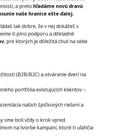
nosti, a preto
hľadáme novú dravú
sunie naše hranice ešte ďalej.
ádaš tak dobre, že v nej dokážeš s
neme ti plnú podporu a dôkladné
ov
, pre ktorých je dôležitá chuť na sebe
itostí (B2B/B2C) a otváranie dverí na
ého portfólia existujúcich klientov –
ezentácia našich špičkových riešení a
y sme boli vždy o krok vpred.
mom na tvorbe kampaní, ktoré ti uľahčia