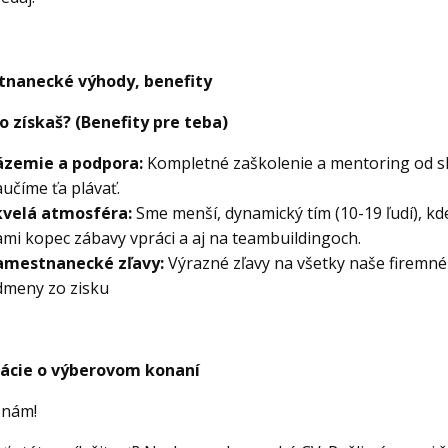
nanecké výhody, benefity
o získaš? (Benefity pre teba)
ázemie a podpora:
Kompletné zaškolenie a mentoring od sk
učíme ťa plávať.
kvelá atmosféra:
Sme menší, dynamický tím (10-19 ľudí), kde 
mi kopec zábavy vpráci a aj na teambuildingoch.
amestnanecké zľavy:
Výrazné zľavy na všetky naše firemné
dmeny zo zisku
ácie o výberovom konaní
 nám!