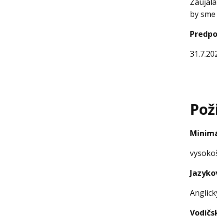
Zaujala
by sme 
Predpo
31.7.20
Pož
Minimá
vysokoš
Jazyko
Anglick
Vodičs