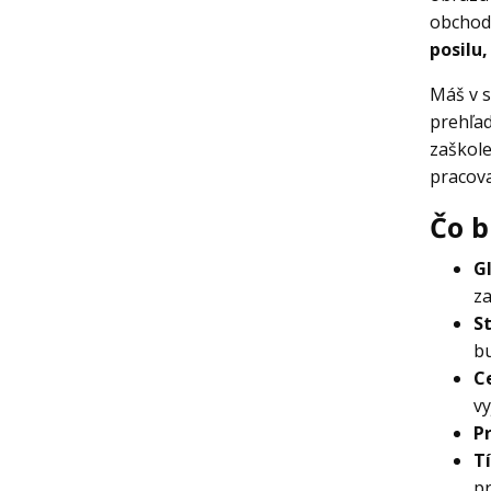
obchodn
posilu
Máš v s
prehľa
zaškole
pracova
Čo b
G
za
St
bu
C
v
P
T
pr