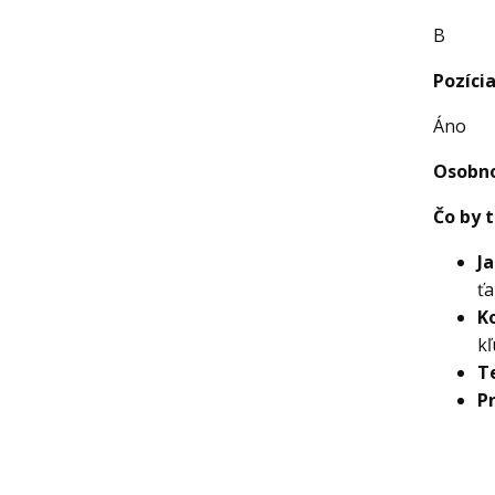
B
Pozíci
Áno
Osobno
Čo by 
J
ťa
K
kľ
T
Pr