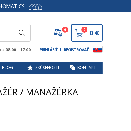
HOMATICS
0
0
0
€
ia:
08:00 - 17:00
PRIHLÁSIŤ
REGISTROVAŤ
BLOG
SKÚSENOSTI
KONTAKT
ŽÉR / MANAŽÉRKA