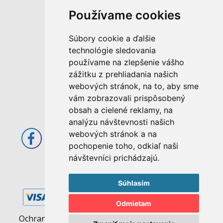
Používame cookies
M. Rázusa 4795/34
Súbory cookie a ďalšie
955 01 Topoľčany
technológie sledovania
Slovenská republika
používame na zlepšenie vášho
E-mail: info@abcom.sk
zážitku z prehliadania našich
Tel: +421 38 53 62 611
webových stránok, na to, aby sme
vám zobrazovali prispôsobený
Otváracie hodiny:
obsah a cielené reklamy, na
Po - Pia: 08:00 - 17:00
analýzu návštevnosti našich
webových stránok a na
pochopenie toho, odkiaľ naši
návštevníci prichádzajú.
Súhlasím
Odmietam
Ochrana osobných údajov
|
Pravidlá cookies