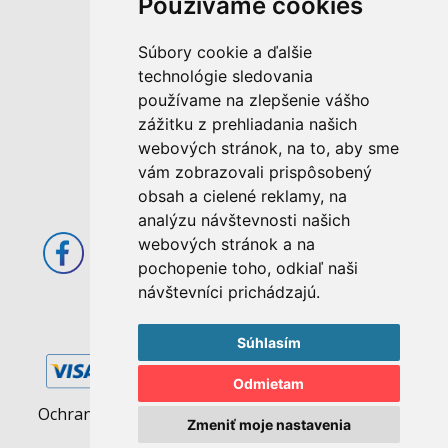
Používame cookies
M. Rázusa 4795/34
Súbory cookie a ďalšie
955 01 Topoľčany
technológie sledovania
Slovenská republika
používame na zlepšenie vášho
E-mail: info@abcom.sk
zážitku z prehliadania našich
Tel: +421 38 53 62 611
webových stránok, na to, aby sme
vám zobrazovali prispôsobený
Otváracie hodiny:
obsah a cielené reklamy, na
Po - Pia: 08:00 - 17:00
analýzu návštevnosti našich
webových stránok a na
pochopenie toho, odkiaľ naši
návštevníci prichádzajú.
Súhlasím
Odmietam
Ochrana osobných údajov
|
Pravidlá cookies
Zmeniť moje nastavenia