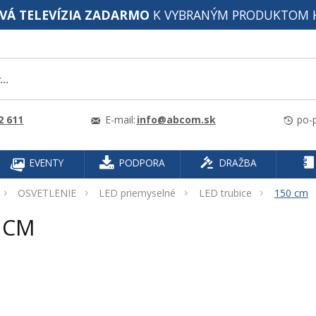
VÁ TELEVÍZIA ZADARMO
K VYBRANÝM PRODUKTOM 
2 611
E-mail:
info@abcom.sk
po-p
EVENTY
PODPORA
DRAŽBA
OSVETLENIE
LED priemyselné
LED trubice
150 cm
 CM