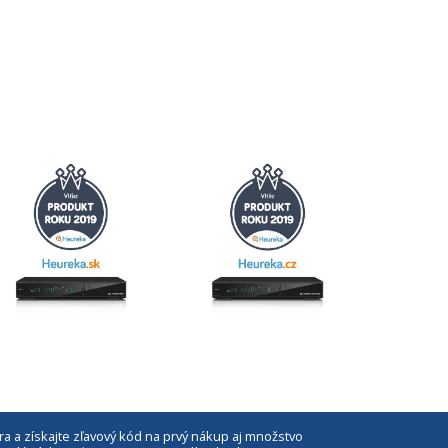
ra a získajte zľavový kód na prvý nákup aj množstvo