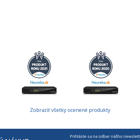
Zobraziť všetky ocenené produkty
Prihláste sa na odber nášho newslett