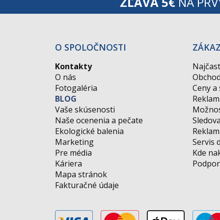
ZĽAVA 5€
NA PRV
O SPOLOČNOSTI
ZÁKA
Kontakty
Najčast
O nás
Obchod
Fotogaléria
Ceny a
BLOG
Reklam
Vaše skúsenosti
Možnos
Naše ocenenia a pečate
Sledova
Ekologické balenia
Reklamá
Marketing
Servis 
Pre média
Kde na
Káriera
Podpor
Mapa stránok
Fakturačné údaje