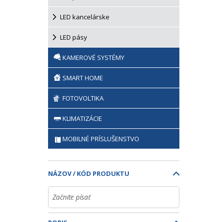
LED kancelárske
LED pásy
KAMEROVÉ SYSTÉMY
SMART HOME
FOTOVOLTIKA
KLIMATIZÁCIE
MOBILNÉ PRÍSLUŠENSTVO
NÁZOV / KÓD PRODUKTU