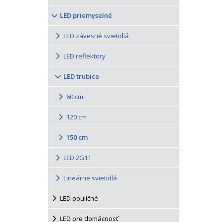
LED priemyselné
LED závesné svietidlá
LED reflektory
LED trubice
60 cm
120 cm
150 cm
LED 2G11
Lineárne svietidlá
LED pouličné
LED pre domácnosť