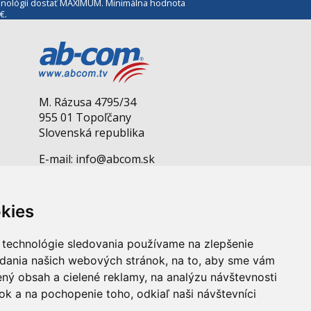
echnológií dostať MAXIMUM. Minimálna hodnota
€.
M. Rázusa 4795/34
955 01 Topoľčany
Slovenská republika
E-mail: info@abcom.sk
Tel: +421 38 53 62 611
Otváracie hodiny:
kies
Po - Pia: 08:00 - 17:00
 technológie sledovania používame na zlepšenie
adania našich webových stránok, na to, aby sme vám
ný obsah a cielené reklamy, na analýzu návštevnosti
k a na pochopenie toho, odkiaľ naši návštevníci