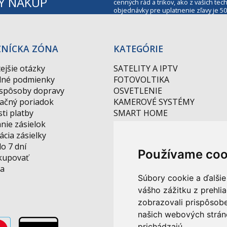
Ý NÁKUP
cenných rád a trikov, ako z vašich t
objednávky pre uplatnenie zľavy je 50
ZNÍCKA ZÓNA
KATEGÓRIE
ejšie otázky
SATELITY A IPTV
né podmienky
FOTOVOLTIKA
 spôsoby dopravy
OSVETLENIE
ačný poriadok
KAMEROVÉ SYSTÉMY
ti platby
SMART HOME
nie zásielok
AKCIE
cia zásielky
NOVINKY
do 7 dní
DRAŽBA
Používame coo
kupovať
a
Súbory cookie a ďalšie
vášho zážitku z prehli
zobrazovali prispôsobe
našich webových stráno
prichádzajú.