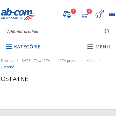
0
0
KATEGÓRIE
MENU
Domov
SATELITY a IPTV
IPTV príjem
Káble
Ostatné
OSTATNÉ