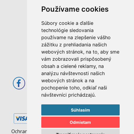
Používame cookies
M. Rázusa 4795/34
Súbory cookie a ďalšie
955 01 Topoľčany
technológie sledovania
Slovenská republika
používame na zlepšenie vášho
E-mail: info@abcom.sk
zážitku z prehliadania našich
Tel: +421 38 53 62 611
webových stránok, na to, aby sme
vám zobrazovali prispôsobený
Otváracie hodiny:
obsah a cielené reklamy, na
Po - Pia: 08:00 - 17:00
analýzu návštevnosti našich
webových stránok a na
pochopenie toho, odkiaľ naši
návštevníci prichádzajú.
Súhlasím
Odmietam
Ochrana osobných údajov
|
Pravidlá cookies