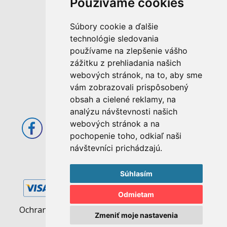
Používame cookies
M. Rázusa 4795/34
Súbory cookie a ďalšie
955 01 Topoľčany
technológie sledovania
Slovenská republika
používame na zlepšenie vášho
E-mail: info@abcom.sk
zážitku z prehliadania našich
Tel: +421 38 53 62 611
webových stránok, na to, aby sme
vám zobrazovali prispôsobený
Otváracie hodiny:
obsah a cielené reklamy, na
Po - Pia: 08:00 - 17:00
analýzu návštevnosti našich
webových stránok a na
pochopenie toho, odkiaľ naši
návštevníci prichádzajú.
Súhlasím
Odmietam
Ochrana osobných údajov
|
Pravidlá cookies
Zmeniť moje nastavenia