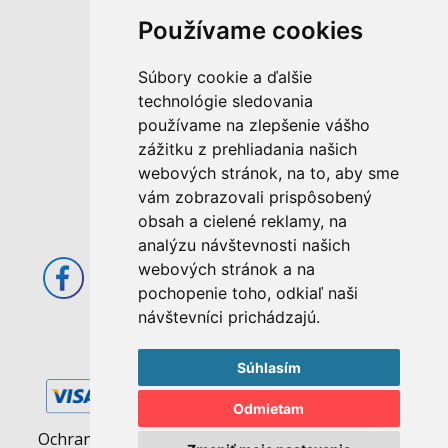
Používame cookies
M. Rázusa 4795/34
Súbory cookie a ďalšie
955 01 Topoľčany
technológie sledovania
Slovenská republika
používame na zlepšenie vášho
E-mail: info@abcom.sk
zážitku z prehliadania našich
Tel: +421 38 53 62 611
webových stránok, na to, aby sme
vám zobrazovali prispôsobený
Otváracie hodiny:
obsah a cielené reklamy, na
Po - Pia: 08:00 - 17:00
analýzu návštevnosti našich
webových stránok a na
pochopenie toho, odkiaľ naši
návštevníci prichádzajú.
Súhlasím
Odmietam
Ochrana osobných údajov
|
Pravidlá cookies