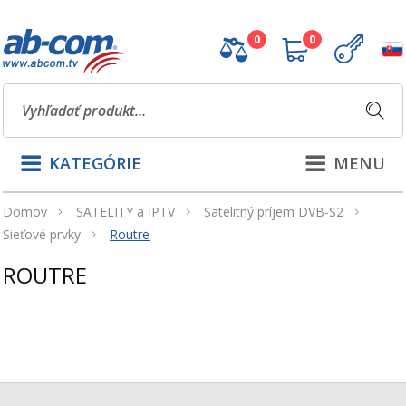
0
0
KATEGÓRIE
MENU
Domov
SATELITY a IPTV
Satelitný príjem DVB-S2
Sieťové prvky
Routre
ROUTRE