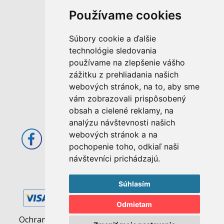
Používame cookies
M. Rázusa 4795/34
Súbory cookie a ďalšie
955 01 Topoľčany
technológie sledovania
Slovenská republika
používame na zlepšenie vášho
E-mail: info@abcom.sk
zážitku z prehliadania našich
Tel: +421 38 53 62 611
webových stránok, na to, aby sme
vám zobrazovali prispôsobený
Otváracie hodiny:
obsah a cielené reklamy, na
Po - Pia: 08:00 - 17:00
analýzu návštevnosti našich
webových stránok a na
pochopenie toho, odkiaľ naši
návštevníci prichádzajú.
Súhlasím
Odmietam
Ochrana osobných údajov
|
Pravidlá cookies