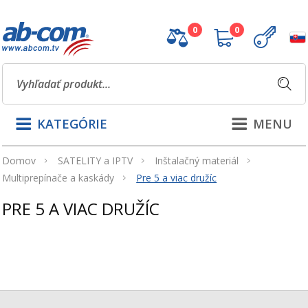
0
0
KATEGÓRIE
MENU
Domov
SATELITY a IPTV
Inštalačný materiál
Multiprepínače a kaskády
Pre 5 a viac družíc
PRE 5 A VIAC DRUŽÍC