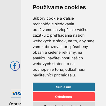
Používame cookies
M. Rázusa 4795/34
Súbory cookie a ďalšie
955 01 Topoľčany
technológie sledovania
Slovenská republika
používame na zlepšenie vášho
E-mail: info@abcom.sk
zážitku z prehliadania našich
Tel: +421 38 53 62 611
webových stránok, na to, aby sme
vám zobrazovali prispôsobený
Otváracie hodiny:
obsah a cielené reklamy, na
Po - Pia: 08:00 - 17:00
analýzu návštevnosti našich
webových stránok a na
pochopenie toho, odkiaľ naši
návštevníci prichádzajú.
Súhlasím
Odmietam
Ochrana osobných údajov
|
Pravidlá cookies