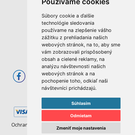
Používame cookies
M. Rázusa 4795/34
Súbory cookie a ďalšie
955 01 Topoľčany
technológie sledovania
Slovenská republika
používame na zlepšenie vášho
E-mail: info@abcom.sk
zážitku z prehliadania našich
Tel: +421 38 53 62 611
webových stránok, na to, aby sme
vám zobrazovali prispôsobený
Otváracie hodiny:
obsah a cielené reklamy, na
Po - Pia: 08:00 - 17:00
analýzu návštevnosti našich
webových stránok a na
pochopenie toho, odkiaľ naši
návštevníci prichádzajú.
Súhlasím
Odmietam
Ochrana osobných údajov
|
Pravidlá cookies
Zmeniť moje nastavenia