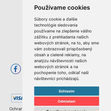
Používame cookies
M. Rázusa 4795/34
Súbory cookie a ďalšie
955 01 Topoľčany
technológie sledovania
Slovenská republika
používame na zlepšenie vášho
E-mail: info@abcom.sk
zážitku z prehliadania našich
Tel: +421 38 53 62 611
webových stránok, na to, aby sme
vám zobrazovali prispôsobený
Otváracie hodiny:
obsah a cielené reklamy, na
Po - Pia: 08:00 - 17:00
analýzu návštevnosti našich
webových stránok a na
pochopenie toho, odkiaľ naši
návštevníci prichádzajú.
Súhlasím
Odmietam
Ochrana osobných údajov
|
Pravidlá cookies