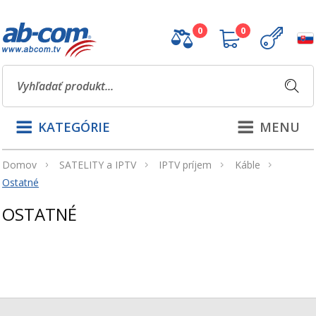
0
0
KATEGÓRIE
MENU
Domov
SATELITY a IPTV
IPTV príjem
Káble
Ostatné
OSTATNÉ